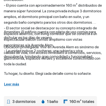
- El piso cuenta con aproximadamente 160 m² distribuidos de
manera súper funcional. La zona privada incluye 3 dormitorios
amplios, el dormitorio principal con baño en suite, y un
segundo baño completo para los otros dos dormitorios.
- El sector social se destaca por su concepto integrado de
Amenities: El edificio cuenta con pileta de uso común para
espacios abiertos, con living comedor que se conecta a un
disfrutar en los días de verano.
espectacular balcón corrido amplísimo con vistas
panorámicas a la Avenida Alem.
Ubicación privilegiada: Vivir en Avenida Alem es sinónimo de
- La unidad incluye 2 cocheras: una cubierta y otra
calidad de vida, con acceso inmediato a comercios, servicios,
descubierta, brindando gran comodidad y funcionalidad.
gastronomía, espacios verdes y excelente conectividad con
toda la ciudad.
Tu hogar, tu diseño. Elegí cada detalle como lo soñaste.
Leer más
3 dormitorios
1 baño
160 m² totales